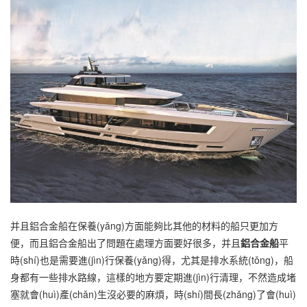
并且鋁合金船在保養(yǎng)方面能夠比其他的材料的船只更加方
便，而且鋁合金船出了問題在處理方面要好很多，并且
鋁合金船
平
時(shí)也是需要進(jìn)行保養(yǎng)得，尤其是排水系統(tǒng)，船
身都有一些排水路線，這樣的地方要定期進(jìn)行清理，不然造成堵
塞就會(huì)產(chǎn)生沒必要的麻煩，時(shí)間長(zhǎng)了會(huì)