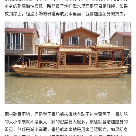
本身的耐腐蝕性很低，時間長了泡在海水里面很容易腐蝕掉，如果
放到岸上，經過太陽的暴曬再放到水里面，就會加速船身的損失。
鋼材確實不錯，但是對于畫舫船來說就有點不符合實際了，畫舫船
的大小本來就不是很大，鋼的密度要大很多，這樣就會增加船身的
重量，無疑是減少載荷，畫舫船本來就是用來游覽觀光，如果船身