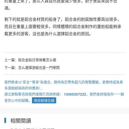
的重量上來了，那么人員自然就要減少很多，對于景區來說不合
適。
剩下的就是鋁合金材質的船身了，鋁合金的耐腐蝕性要高出很多，
而且在重量上面要輕很多，同樣體積的鋁合金制作的畫舫船能夠承
載更多的游客，這也是為什么選擇鋁合金的原因。
上一篇：鋁合金船日常保養怎么做
下一篇：怎么選擇游艇也是一門學問
我們將會以“安全”“尊享”為理念，期待為您帶來超凡的駕駛體驗，更期待成為更
多游艇經銷商的供應商!...
請立即點擊咨詢我們或撥打咨詢熱線：
13405357222
，我們會詳細為你一一解
答你心中的疑難。
項目經理在線
相關閱讀