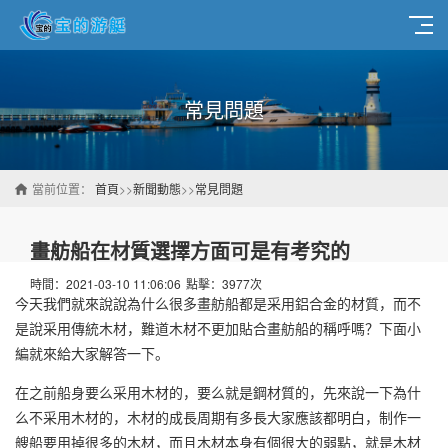
常見問題
當前位置：
首頁
>>
新聞動態
>>
常見問題
畫舫船在材質選擇方面可是有考究的
時間：2021-03-10 11:06:06
點擊：3977次
今天我們就來說說為什么很多畫舫船都是采用鋁合金的材質，而不
是說采用傳統木材，難道木材不更加貼合畫舫船的稱呼嗎？下面小
編就來給大家解答一下。
在之前船身要么采用木材的，要么就是鋼材質的，先來說一下為什
么不采用木材的，木材的成長周期有多長大家應該都明白，制作一
艘船要用掉很多的木材，而且木材本身有個很大的弱點，就是木材