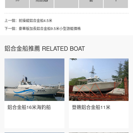
上一個：前操縱鋁合金船4.5米
下一個：豪華版加長鋁合金船9.5米小型游艇價格
鋁合金船推薦 RELATED BOAT
鋁合金船16米海釣船
登礁鋁合金船11米