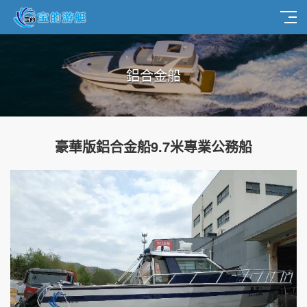
鋁合金船
豪華版鋁合金船9.7米專業公務船