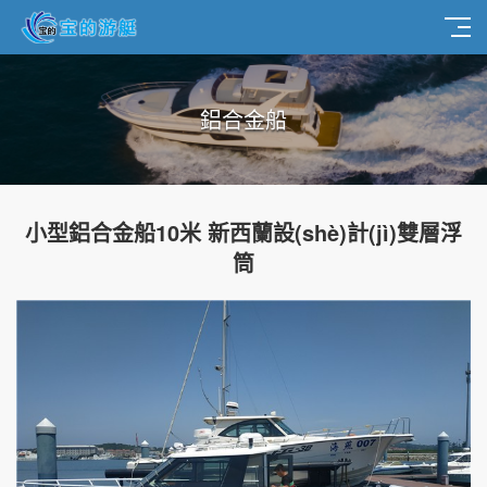
鋁合金船
小型鋁合金船10米 新西蘭設(shè)計(jì)雙層浮
筒