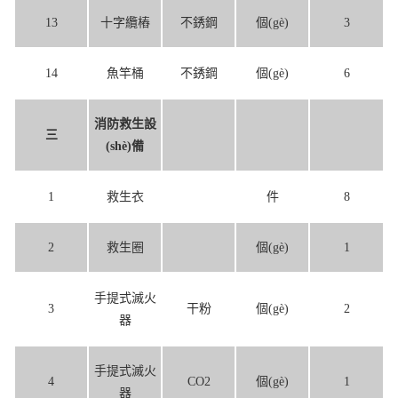
13
十字纜樁
不銹鋼
個(gè)
3
14
魚竿桶
不銹鋼
個(gè)
6
消防救生設
三
(shè)備
1
救生衣
件
8
2
救生圈
個(gè)
1
手提式滅火
3
干粉
個(gè)
2
器
手提式滅火
4
CO2
個(gè)
1
器