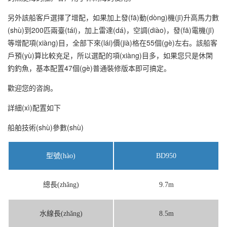
另外該船客戶選擇了增配，如果加上發(fā)動(dòng)機(jī)升高馬力數
(shù)到200匹兩臺(tái)，加上雷達(dá)，空調(diào)，發(fā)電機(jī)
等增配項(xiàng)目，全部下來(lái)價(jià)格在55個(gè)左右。該船客
戶預(yù)算比較充足，所以選配的項(xiàng)目多，如果您只是休閑
釣釣魚，基本配置47個(gè)普通裝修版本即可搞定。
歡迎您的咨詢。
詳細(xì)配置如下
船舶技術(shù)參數(shù)
型號(hào)
BD950
總長(zhǎng)
9.7m
水線長(zhǎng)
8.5m