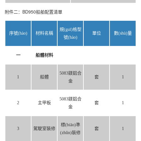
附件二：BD950船舶配置清單
規(guī)格型
序號(hào)
材料名稱
單位
數(shù)量
號(hào)
一
船體材料
5083鎂鋁合
1
船體
套
1
金
5083鎂鋁合
2
主甲板
套
1
金
標(biāo)準
3
駕駛室裝修
套
1
(zhǔn)
裝修