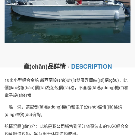
產(chǎn)品詳情 ·
DESCRIPTION
10米小型鋁合金船 新西蘭設(shè)計(jì)雙層浮筒結(jié)構(gòu)，此
價(jià)格報(bào)價(jià)為船殼價(jià)格，不含發(fā)動(dòng)機(jī)和
電子設(shè)備
一船一況，選配發(fā)動(dòng)機(jī)和電子設(shè)備價(jià)格請
(qǐng)單獨(dú)咨詢。
船情況簡(jiǎn)介：此船是我公司銷售到浙江省寧波市的10米鋁合金
釣魚艇海釣船。客戶用于休閑海釣使用。