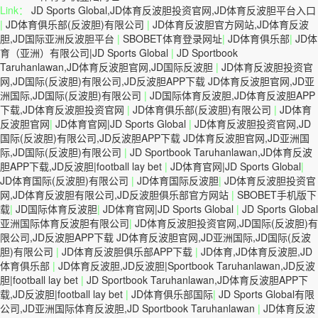
Link：
JD Sports Global,JD体育反波胆投资官网,JD体育反波胆平台入口
|
JD体育俱乐部(反波胆)有限公司
|
JD体育反波胆官方网站,JD体育反波
胆,JD国际亚洲反波胆平台
|
SBOBET体育登录网址
|
JD体育俱乐部
|
JD体
育（亚洲）有限公司|JD Sports Global
|
JD Sportbook
Taruhanlawan,JD体育反波胆官网,JD国际反波胆
|
JD体育反波胆投资官
网,JD国际(反波胆)有限公司,JD反波胆APP下载 JD体育反波胆官网,JD亚
洲国际,JD国际(反波胆)有限公司
|
JD国际体育反波胆,JD体育反波胆APP
下载,JD体育反波胆投资官网
|
JD体育俱乐部(反波胆)有限公司
|
JD体育
反波胆官网
|
JD体育官网|JD Sports Global
|
JD体育反波胆投资官网,JD
国际(反波胆)有限公司,JD反波胆APP下载 JD体育反波胆官网,JD亚洲国
际,JD国际(反波胆)有限公司
|
JD Sportbook Taruhanlawan,JD体育反波
胆APP下载,JD反波胆|football lay bet
|
JD体育官网|JD Sports Global
|
JD体育国际(反波胆)有限公司
|
JD体育国际反波胆
|
JD体育反波胆投资官
网,JD体育反波胆有限公司,JD反波胆俱乐部官方网站
|
SBOBET手机版下
载
|
JD国际体育反波胆
|
JD体育官网|JD Sports Global
|
JD Sports Global
亚洲国际体育反波胆有限公司
|
JD体育反波胆投资官网,JD国际(反波胆)有
限公司,JD反波胆APP下载 JD体育反波胆官网,JD亚洲国际,JD国际(反波
胆)有限公司
|
JD体育反波胆俱乐部APP下载
|
JD体育,JD体育反波胆,JD
体育俱乐部
|
JD体育反波胆,JD反波胆|Sportbook Taruhanlawan,JD反波
胆|football lay bet
|
JD Sportbook Taruhanlawan,JD体育反波胆APP下
载,JD反波胆|football lay bet
|
JD体育俱乐部国际
|
JD Sports Global有限
公司,JD亚洲国际体育反波胆,JD Sportbook Taruhanlawan
|
JD体育反波